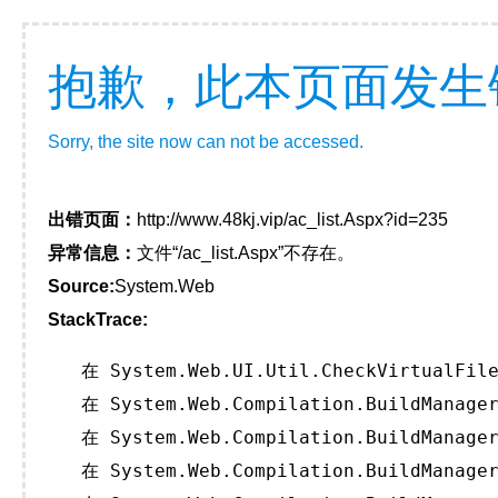
抱歉，此本页面发生
Sorry, the site now can not be accessed.
出错页面：
http://www.48kj.vip/ac_list.Aspx?id=235
异常信息：
文件“/ac_list.Aspx”不存在。
Source:
System.Web
StackTrace:
   在 System.Web.UI.Util.CheckVirtualFile
   在 System.Web.Compilation.BuildManager
   在 System.Web.Compilation.BuildManager
   在 System.Web.Compilation.BuildManager