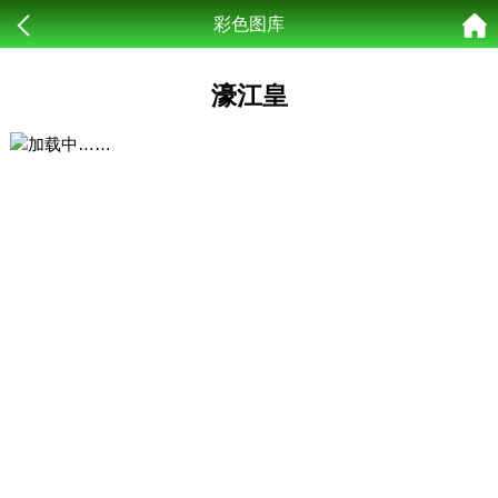
彩色图库
濠江皇