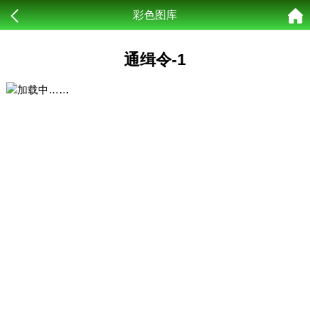
彩色图库
通缉令-1